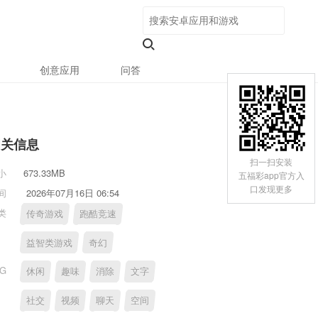
创意应用
问答
相关信息
扫一扫安装
小
673.33MB
五福彩app官方入
口发现更多
间
2026年07月16日 06:54
类
传奇游戏
跑酷竞速
益智类游戏
奇幻
AG
休闲
趣味
消除
文字
社交
视频
聊天
空间