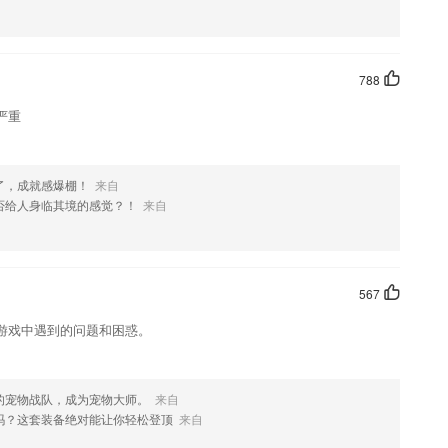
788
严重
了，成就感爆棚！
来自
否给人身临其境的感觉？！
来自
567
游戏中遇到的问题和困惑。
的宠物战队，成为宠物大师。
来自
吗？这套装备绝对能让你轻松登顶
来自