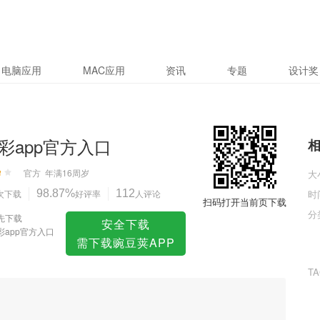
电脑应用
MAC应用
资讯
专题
设计奖
彩app官方入口
官方
年满16周岁
大
次下载
98.87%
好评率
112
人评论
时
扫码打开当前页下载
分
先下载
安全下载
彩app官方入口
需下载豌豆荚APP
T