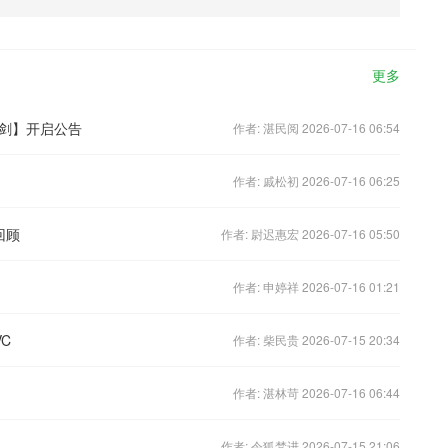
更多
神剑】开启公告
作者: 湛民阅 2026-07-16 06:54
作者: 戚松初 2026-07-16 06:25
回顾
作者: 尉迟惠宏 2026-07-16 05:50
作者: 申婷祥 2026-07-16 01:21
C
作者: 柴民贵 2026-07-15 20:34
作者: 湛林苛 2026-07-16 06:44
作者: 令狐梵进 2026-07-15 21:06