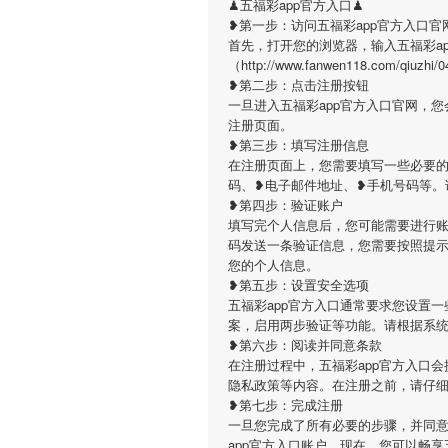
♟五福彩app官方入口♟
❥第一步：访问五福彩app官方入口官
首先，打开您的浏览器，输入五福彩a
（http://www.fanwen118.com
❥第二步：点击注册按钮
一旦进入五福彩app官方入口官网，
注册页面。
❥第三步：填写注册信息
在注册页面上，您需要填写一些必要的
码、❥电子邮件地址、❥手机号码等。
❥第四步：验证账户
填写完个人信息后，您可能需要进行账
码发送一条验证信息，您需要按照提
您的个人信息。
❥第五步：设置安全选项
五福彩app官方入口通常要求您设置
案，启用两步验证等功能。请根据系
❥第六步：阅读并同意条款
在注册过程中，五福彩app官方入口
隐私政策等内容。在注册之前，请仔
❥第七步：完成注册
一旦您完成了所有必要的步骤，并同意
app官方入口账户。现在，您可以畅