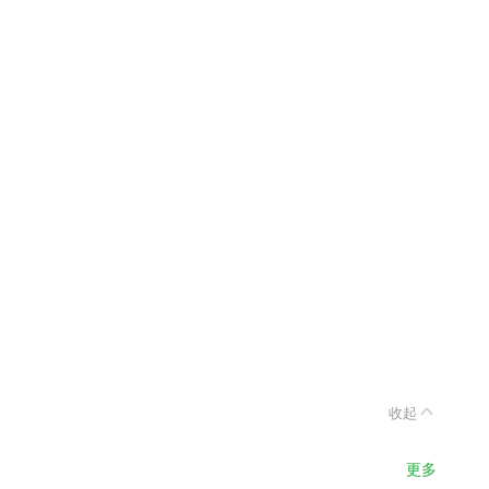
收起
更多