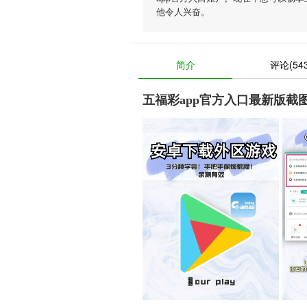
他令人兴奋。
简介
评论(543
五福彩app官方入口最新版截