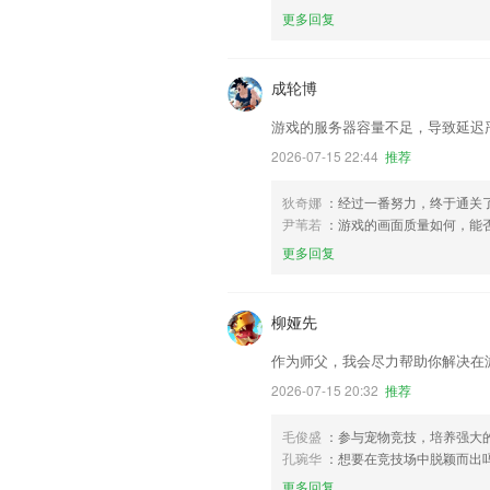
更多回复
成轮博
游戏的服务器容量不足，导致延迟
2026-07-15 22:44
推荐
狄奇娜
：经过一番努力，终于通关
尹苇若
：游戏的画面质量如何，能
更多回复
柳娅先
作为师父，我会尽力帮助你解决在
2026-07-15 20:32
推荐
毛俊盛
：参与宠物竞技，培养强大
孔琬华
：想要在竞技场中脱颖而出
更多回复