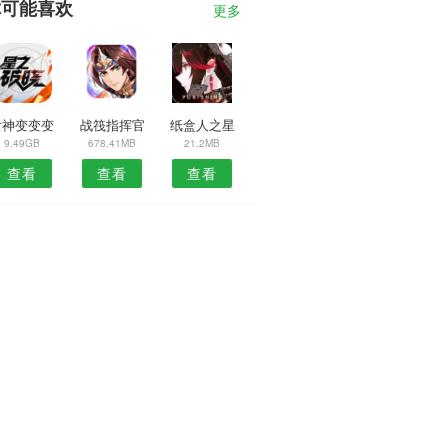
你可能喜欢
更多
女神变变变
战筏指挥官
纸盒人之星
9.49GB
678.41MB
21.2MB
查看
查看
查看