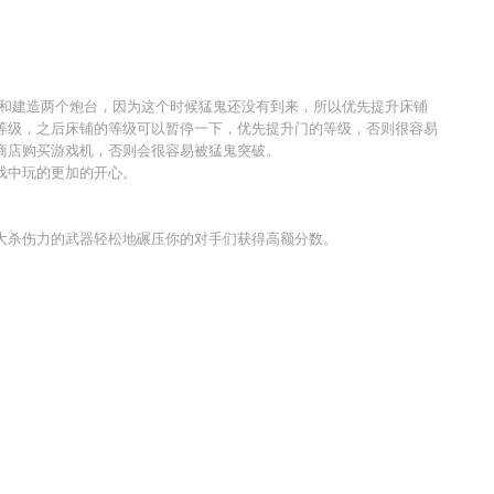
级和建造两个炮台，因为这个时候猛鬼还没有到来，所以优先提升床铺
等级，之后床铺的等级可以暂停一下，优先提升门的等级，否则很容易
商店购买游戏机，否则会很容易被猛鬼突破。
戏中玩的更加的开心。
大杀伤力的武器轻松地碾压你的对手们获得高额分数。