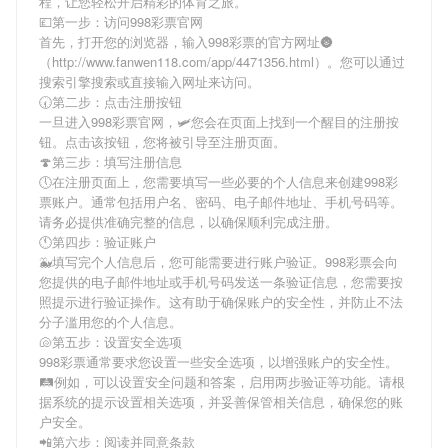
程，让您轻松开启精彩的体育之旅。
💷第一步：访问998彩票官网
首先，打开您的浏览器，输入
998彩票
的官方网址🌚
（http://www.fanwen118.com/app/4471356.html）。您可以通过
搜索引擎搜索或直接输入网址来访问。
🕢第二步：点击注册按钮
一旦进入
998彩票
官网，🛩您会在页面上找到一个醒目的注册按
钮。点击该按钮，您将被引导至注册页面。
🍄第三步：填写注册信息
🕔在注册页面上，您需要填写一些必要的个人信息来创建
998彩
票
账户。通常包括用户名、密码、电子邮件地址、手机号码等。
请务必提供准确完整的信息，以确保顺利完成注册。
🕚第四步：验证账户
🐳填写完个人信息后，您可能需要进行账户验证。
998彩票
会向
您提供的电子邮件地址或手机号码发送一条验证信息，您需要按
照提示进行验证操作。这有助于确保账户的安全性，并防止不法
分子滥用您的个人信息。
🐚第五步：设置安全选项
998彩票
通常要求您设置一些安全选项，以增强账户的安全性。
🛤例如，可以设置安全问题和答案，启用两步验证等功能。请根
据系统的提示设置相关选项，并妥善保管相关信息，确保您的账
户安全。
📲第六步：阅读并同意条款