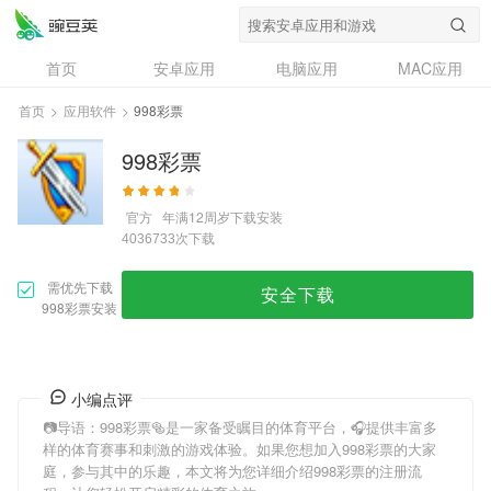
首页
安卓应用
电脑应用
MAC应用
资讯
专题
设计奖
创意应用
首页
>
应用软件
>
998彩票
问答
998彩票
官方
年满12周岁
下载安装
次下载
4036733
需优先下载
安全下载
998彩票安装
小编点评
📷导语：
998彩票
🥯是一家备受瞩目的体育平台，🎧提供丰富多
样的体育赛事和刺激的游戏体验。如果您想加入
998彩票
的大家
庭，参与其中的乐趣，本文将为您详细介绍
998彩票
的注册流