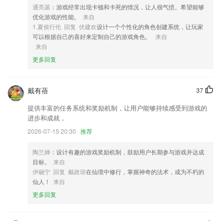
4,【顺丰唯一官方承运商】
通亮菡
：游戏经常出现卡顿和卡死的情况，让人很气愤。希望能够
5,【高频问题】
优化游戏的性能。
来自
1.夏侯行伦 回复 伏建欢
设计一个个性化的角色创建系统，让玩家
6,清理系统冗余资源和缓存，恢复手机性能，延长使用时间，运行流畅稳
可以根据自己的喜好来定制自己的游戏角色。
来自
定；
来自
998彩票软件优势
更多回复
1.首页资源增加课程模块
2.·丰富的功能以及海量学习资源等
戴有蓓
37
3.发布校园各类通知公告，新闻
提供丰富的任务系统和奖励机制，让用户能够持续感受到游戏的
4.◆在线模拟养成、游戏刷题，寓教于乐
进步和成就，
5.满足家长对儿童安全看护、报名选课的需求，展开更加高效的训练。
2026-07-15 20:30
推荐
6.吸引了包括国内顶尖的2265专家学者在内的近300位数字营销实战一线
陶兰婵
：设计有趣的游戏奖励机制，鼓励用户长期参与游戏并达成
的知名专家
目标。
来自
998彩票更新了什么?
伊融宁 回复 戴政琰
在仙境中修行，掌握神奇的法术，成为不朽的
仙人！
来自
新增待我处理，待办推送；
更多回复
修复已知问题，并优化用户体验
证据分享功能全新上线；