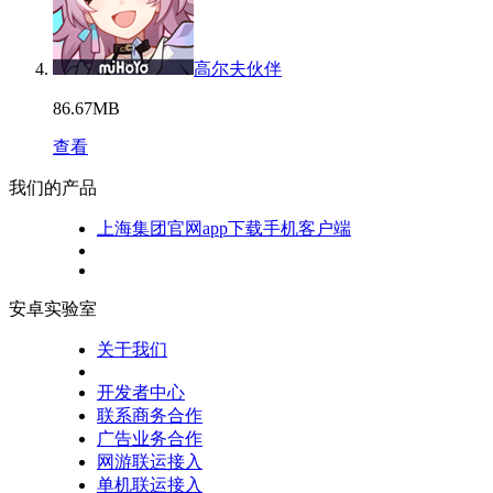
高尔夫伙伴
86.67MB
查看
我们的产品
上海集团官网app下载手机客户端
安卓实验室
关于我们
开发者中心
联系商务合作
广告业务合作
网游联运接入
单机联运接入