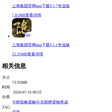
上海集团官网app下载V1.7专业版
7.81MB
查看详情
上海集团官网app下载V1.1专业版
52.35MB
查看详情
相关信息
大小
73.92MB
时间
2026-07-16 06:55
分类
卡牌策略
策略
扑克棋牌
宠物养成
TAG
桌游