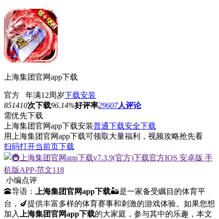
上海集团官网app下载
官方
年满12周岁
下载安装
851410
次下载
96.14%
好评率
29607
人评论
需优先下载
上海集团官网app下载安装
普通下载
安全下载
用上海集团官网app下载可领取大量福利，视频攻略抢先看
扫码打开当前页下载
小编点评
🕋导语：
上海集团官网app下载
🏜是一家备受瞩目的体育平
台，🍆提供丰富多样的体育赛事和刺激的游戏体验。如果您想
加入
上海集团官网app下载
的大家庭，参与其中的乐趣，本文