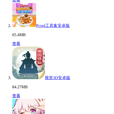
查看
Pcool工具集安卓版
65.4MB
查看
视觉3D安卓版
84.27MB
查看