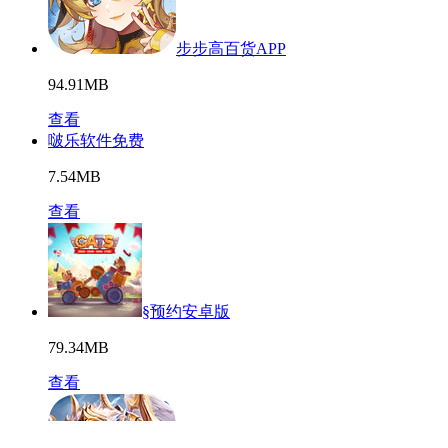
步步高百货APP
94.91MB
查看
啵乐软件免费
7.54MB
查看
§预约安卓版
79.34MB
查看